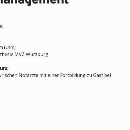
anagement"
00
:
lm (Ulm)
sthesie MVZ Würzburg
urs:
rischen Notärzte mit einer Fortbildung zu Gast bei