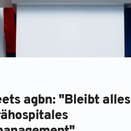
ts agbn: "Bleibt alles
rähospitales