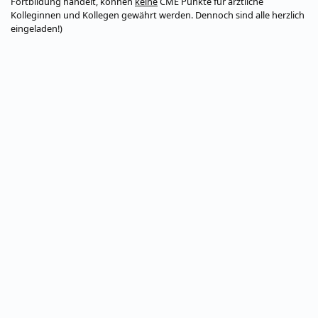
Fortbildung handelt, können
keine
CME Punkte für ärztliche
Kolleginnen und Kollegen gewährt werden. Dennoch sind alle herzlich
eingeladen!)
Datenschutz
Impressum
© MEDIZIN TO GO Mönchengladbach/Berlin © 2026