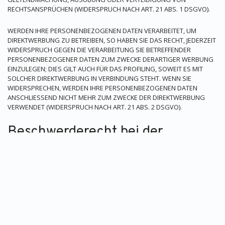
RECHTSANSPRÜCHEN (WIDERSPRUCH NACH ART. 21 ABS. 1 DSGVO).
WERDEN IHRE PERSONENBEZOGENEN DATEN VERARBEITET, UM
DIREKTWERBUNG ZU BETREIBEN, SO HABEN SIE DAS RECHT, JEDERZEIT
WIDERSPRUCH GEGEN DIE VERARBEITUNG SIE BETREFFENDER
PERSONENBEZOGENER DATEN ZUM ZWECKE DERARTIGER WERBUNG
EINZULEGEN; DIES GILT AUCH FÜR DAS PROFILING, SOWEIT ES MIT
SOLCHER DIREKTWERBUNG IN VERBINDUNG STEHT. WENN SIE
WIDERSPRECHEN, WERDEN IHRE PERSONENBEZOGENEN DATEN
ANSCHLIESSEND NICHT MEHR ZUM ZWECKE DER DIREKTWERBUNG
VERWENDET (WIDERSPRUCH NACH ART. 21 ABS. 2 DSGVO).
Beschwerderecht bei der
zuständigen Aufsichtsbehörde
Im Falle von Verstößen gegen die DSGVO steht den Betroffenen ein
Beschwerderecht bei einer Aufsichtsbehörde, insbesondere in dem
Mitgliedstaat ihres gewöhnlichen Aufenthalts, ihres Arbeitsplatzes
oder des Orts des mutmaßlichen Verstoßes zu. Das
Beschwerderecht besteht unbeschadet anderweitiger
verwaltungsrechtlicher oder gerichtlicher Rechtsbehelfe.