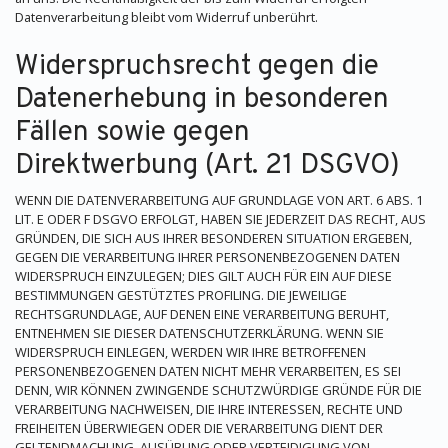
Datenverarbeitung bleibt vom Widerruf unberührt.
Widerspruchsrecht gegen die
Datenerhebung in besonderen
Fällen sowie gegen
Direktwerbung (Art. 21 DSGVO)
WENN DIE DATENVERARBEITUNG AUF GRUNDLAGE VON ART. 6 ABS. 1
LIT. E ODER F DSGVO ERFOLGT, HABEN SIE JEDERZEIT DAS RECHT, AUS
GRÜNDEN, DIE SICH AUS IHRER BESONDEREN SITUATION ERGEBEN,
GEGEN DIE VERARBEITUNG IHRER PERSONENBEZOGENEN DATEN
WIDERSPRUCH EINZULEGEN; DIES GILT AUCH FÜR EIN AUF DIESE
BESTIMMUNGEN GESTÜTZTES PROFILING. DIE JEWEILIGE
RECHTSGRUNDLAGE, AUF DENEN EINE VERARBEITUNG BERUHT,
ENTNEHMEN SIE DIESER DATENSCHUTZERKLÄRUNG. WENN SIE
WIDERSPRUCH EINLEGEN, WERDEN WIR IHRE BETROFFENEN
PERSONENBEZOGENEN DATEN NICHT MEHR VERARBEITEN, ES SEI
DENN, WIR KÖNNEN ZWINGENDE SCHUTZWÜRDIGE GRÜNDE FÜR DIE
VERARBEITUNG NACHWEISEN, DIE IHRE INTERESSEN, RECHTE UND
FREIHEITEN ÜBERWIEGEN ODER DIE VERARBEITUNG DIENT DER
GELTENDMACHUNG, AUSÜBUNG ODER VERTEIDIGUNG VON